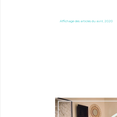
Affichage des articles du avril, 2020
A
r
t
i
c
l
e
s