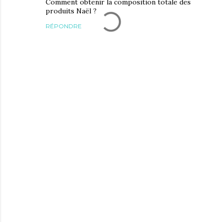
Comment obtenir la composition totale des
produits Naël ?
RÉPONDRE
E
n